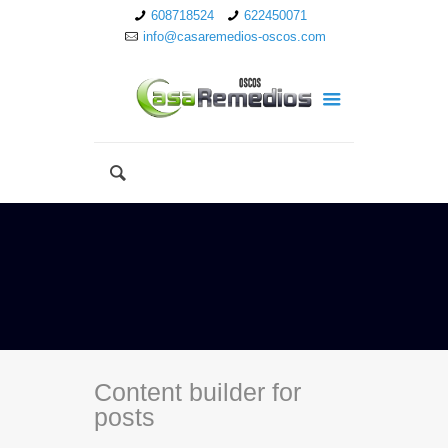
608718524
622450071
info@casaremedios-oscos.com
Content builder for
posts